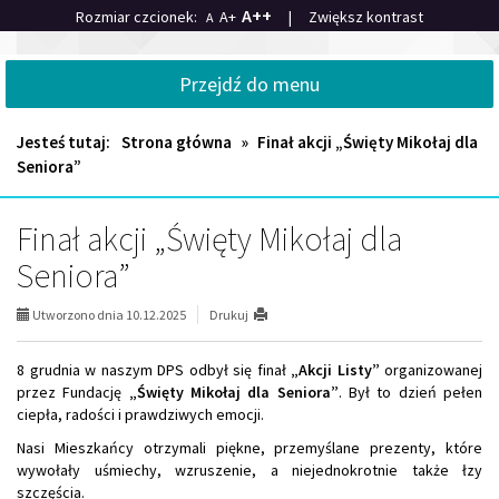
Przejdź
Przejdź
A++
Rozmiar czcionek:
A+
|
Zwiększ kontrast
A
do
do
głównej
wyszukiwarki
Dom
treści
Przejdź do menu
Pomocy
Społecznej
"Leśny"
Jesteś tutaj:
Strona główna
»
Finał akcji „Święty Mikołaj dla
Seniora”
Finał akcji „Święty Mikołaj dla
Seniora”
Utworzono dnia 10.12.2025
Drukuj
8 grudnia w naszym DPS odbył się finał
„Akcji Listy”
organizowanej
przez Fundację
„Święty Mikołaj dla Seniora”
. Był to dzień pełen
ciepła, radości i prawdziwych emocji.
Nasi Mieszkańcy otrzymali piękne, przemyślane prezenty, które
wywołały uśmiechy, wzruszenie, a niejednokrotnie także łzy
szczęścia.